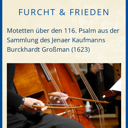
FURCHT & FRIEDEN
Presse
Digitalprojekt Klingende Residenzen
Motetten über den 116. Psalm aus der
Konzertreihe Klingende Residenzen
Sammlung des Jenaer Kaufmanns
Fördern
Burckhardt Großman (1623)