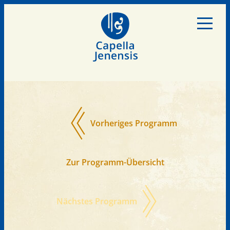
Start
Ensemble
Vorheriges Programm
Konzerte
Zur Programm-Übersicht
Programme
Diskografie
Nächstes Programm
Videos
Fotos